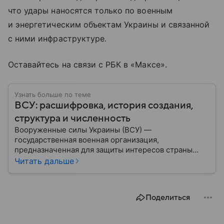
что удары наносятся только по военным
и энергетическим объектам Украины и связанной
с ними инфраструктуре.
Оставайтесь на связи с РБК в «Максе».
Узнать больше по теме
ВСУ: расшифровка, история создания,
структура и численность
Вооруженные силы Украины (ВСУ) —
государственная военная организация,
предназначенная для защиты интересов страны
военным путем. Была создана после
Читать дальше
провозглашения независимости Украины в 1991
году. В материале — главное по теме.
Поделиться