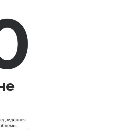
0
не
редвиденная
роблемы.