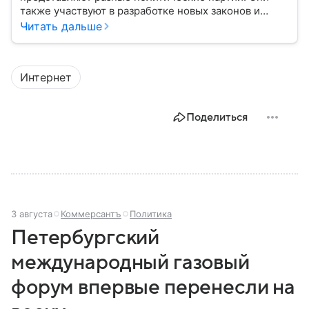
также участвуют в разработке новых законов и
помогают управлять страной. Некоторые из них
Читать дальше
играют совсем небольшую роль на политической
арене, другие годами набирают большинство в
парламенте и в органах местного самоуправления.
Интернет
Вспоминаем, как партия «Единая Россия» стала
такой, какой ее знают в 2026 году.
Поделиться
3 августа
Коммерсантъ
Политика
Петербургский
международный газовый
форум впервые перенесли на