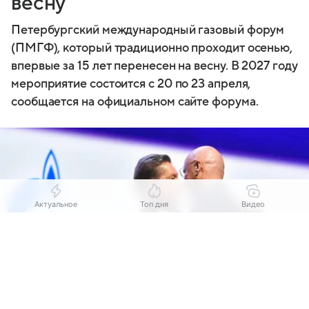
весну
Петербургский международный газовый форум
(ПМГФ), который традиционно проходит осенью,
впервые за 15 лет перенесен на весну. В 2027 году
мероприятие состоится с 20 по 23 апреля,
сообщается на официальном сайте форума.
Актуальное
Топ дня
Видео
Выберите комментарий
Выберите комментарий
Выберите комментарий
Информация полезная и актуальная
Информация полезная и актуальная
Информация полезная и актуальная
Заголовок вводит в заблуждение
Заголовок вводит в заблуждение
Заголовок вводит в заблуждение