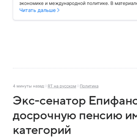
экономике и международной политике. В материале
Читать дальше
4 минуты назад
RT на русском
Политика
Экс-сенатор Епифано
досрочную пенсию и
категорий