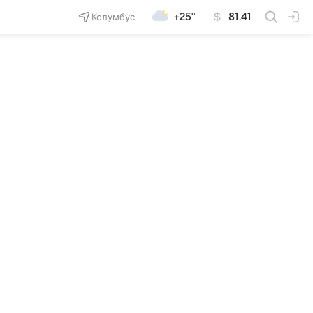
Колумбус
+25°
81.41