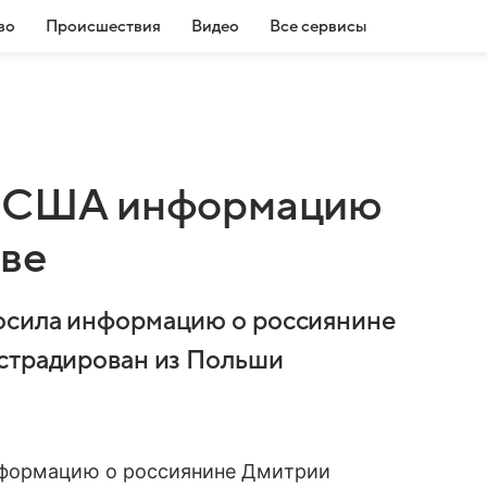
во
Происшествия
Видео
Все сервисы
 у США информацию
еве
осила информацию о россиянине
кстрадирован из Польши
формацию о россиянине Дмитрии