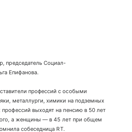
ор, председатель Социал-
га Епифанова.
дставители профессий с особыми
няки, металлурги, химики на подземных
х профессий выходят на пенсию в 50 лет
ного, а женщины — в 45 лет при общем
апомнила собеседница RT.