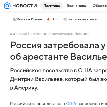
Политика
Экономика
Общест
Война в Иране
СВО
Топливный кризис
8 июля 2025
Московский комсомолец
Политика
Россия затребовала
об арестанте Василь
Российское посольство в США запр
Дмитрии Васильеве, который был э
в Америку.
Российское посольство в
США
запросила ин