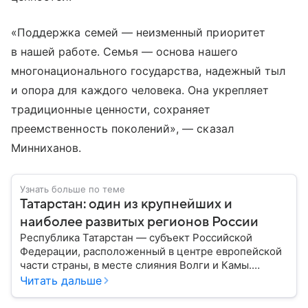
«Поддержка семей — неизменный приоритет
в нашей работе. Семья — основа нашего
многонационального государства, надежный тыл
и опора для каждого человека. Она укрепляет
традиционные ценности, сохраняет
преемственность поколений», — сказал
Минниханов.
Узнать больше по теме
Татарстан: один из крупнейших и
наиболее развитых регионов России
Республика Татарстан — субъект Российской
Федерации, расположенный в центре европейской
части страны, в месте слияния Волги и Камы.
Регион считается одним из ведущих
Читать дальше
экономических, научных и культурных центров
России; также он известен развитой