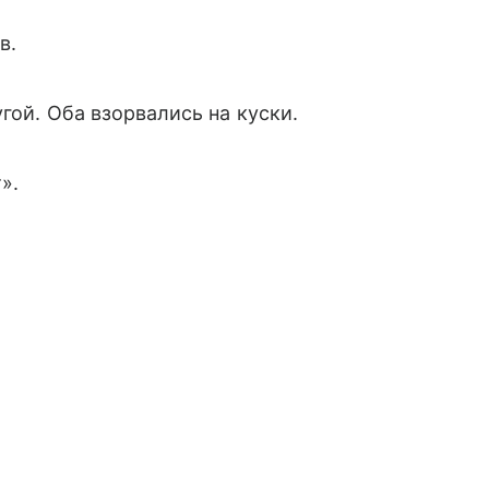
в.
гой. Оба взорвались на куски.
».