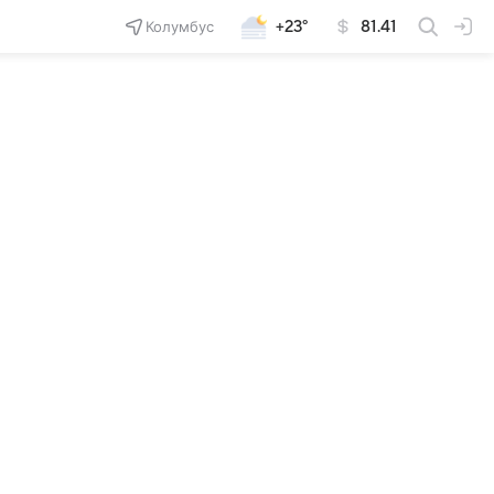
Колумбус
+23°
81.41