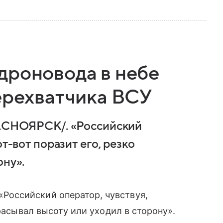
дроновода в небе
перехватчика ВСУ
НОЯРСК/. «Российский
от-вот поразит его, резко
ону».
оссийский оператор, чувствуя,
брасывал высоту или уходил в сторону».