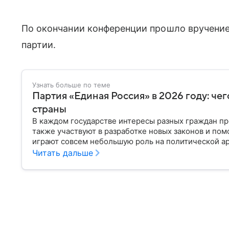
По окончании конференции прошло вручени
партии.
Узнать больше по теме
Партия «Единая Россия» в 2026 году: чег
страны
В каждом государстве интересы разных граждан пр
также участвуют в разработке новых законов и пом
играют совсем небольшую роль на политической ар
парламенте и в органах местного самоуправления. 
Читать дальше
такой, какой ее знают в 2026 году.