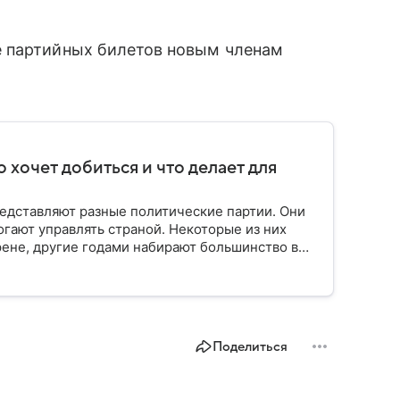
е партийных билетов новым членам
о хочет добиться и что делает для
едставляют разные политические партии. Они
огают управлять страной. Некоторые из них
ене, другие годами набирают большинство в
Вспоминаем, как партия «Единая Россия» стала
Поделиться