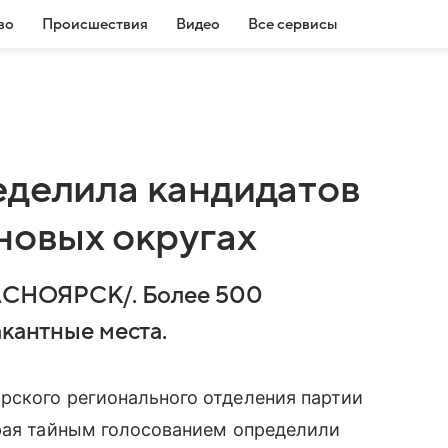
во
Происшествия
Видео
Все сервисы
еделила кандидатов
новых округах
СНОЯРСК/. Более 500
акантные места.
рского регионального отделения партии
края тайным голосованием определили