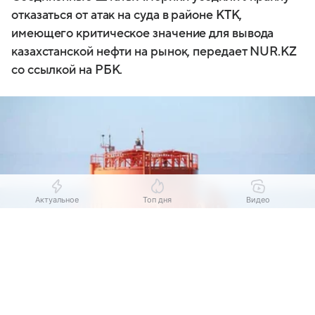
отказаться от атак на суда в районе КТК,
имеющего критическое значение для вывода
казахстанской нефти на рынок, передает NUR.KZ
со ссылкой на РБК.
Актуальное
Топ дня
Видео
Выберите комментарий
Выберите комментарий
Выберите комментарий
Информация полезная и актуальная
Информация полезная и актуальная
Информация полезная и актуальная
Источник:
Nur.kz
Заголовок вводит в заблуждение
Заголовок вводит в заблуждение
Заголовок вводит в заблуждение