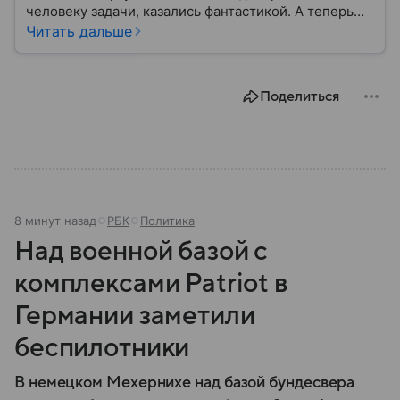
человеку задачи, казались фантастикой. А теперь
они стали реальностью: собрали главное о
Читать дальше
беспилотных летательных аппаратах (БПЛА) и о
том, для чего они нужны.
Поделиться
8 минут назад
РБК
Политика
Над военной базой с
комплексами Patriot в
Германии заметили
беспилотники
В немецком Мехернихе над базой бундесвера