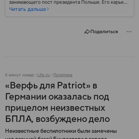
занимающего пост президента Польши. Его карьера
— пример того, как представитель академической
Читать дальше
среды сумел стать одной из ключевых
политических фигур Европы.
Поделиться
6 минут назад
Life.ru
Политика
«Верфь для Patriot» в
Германии оказалась под
прицелом неизвестных
БПЛА, возбуждено дело
Неизвестные беспилотники были замечены