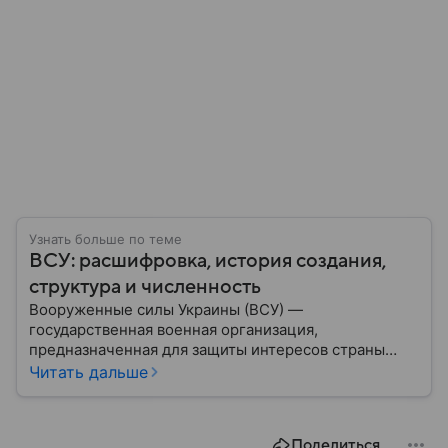
Узнать больше по теме
ВСУ: расшифровка, история создания,
структура и численность
Вооруженные силы Украины (ВСУ) —
государственная военная организация,
предназначенная для защиты интересов страны
военным путем. Была создана после
Читать дальше
провозглашения независимости Украины в 1991
году. В материале — главное по теме.
Поделиться