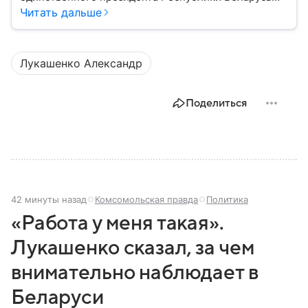
Александра Лукашенко — в материале.
Читать дальше
Лукашенко Александр
Поделиться
42 минуты назад
Комсомольская правда
Политика
«Работа у меня такая».
Лукашенко сказал, за чем
внимательно наблюдает в
Беларуси