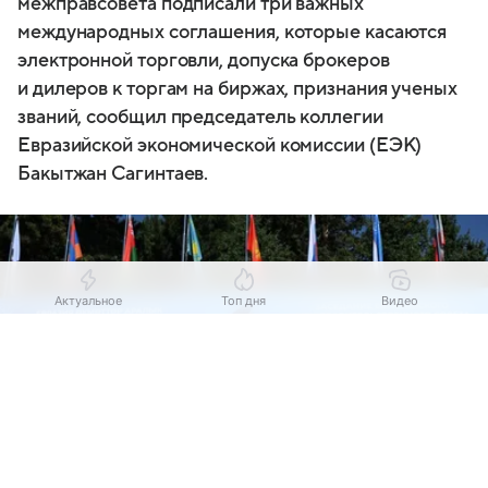
межправсовета подписали три важных
международных соглашения, которые касаются
электронной торговли, допуска брокеров
и дилеров к торгам на биржах, признания ученых
званий, сообщил председатель коллегии
Евразийской экономической комиссии (ЕЭК)
Бакытжан Сагинтаев.
Актуальное
Топ дня
Видео
Выберите комментарий
Выберите комментарий
Выберите комментарий
Информация полезная и актуальная
Информация полезная и актуальная
Информация полезная и актуальная
Заголовок вводит в заблуждение
Заголовок вводит в заблуждение
Заголовок вводит в заблуждение