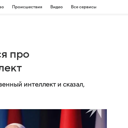
во
Происшествия
Видео
Все сервисы
я про
лект
енный интеллект и сказал,