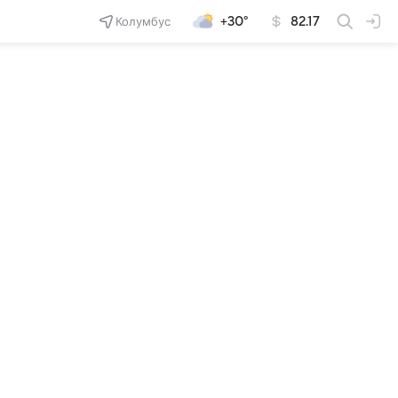
Колумбус
+30°
82.17