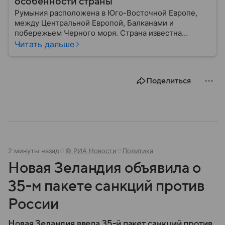
особенности страны
Румыния расположена в Юго-Восточной Европе,
между Центральной Европой, Балканами и
побережьем Черного моря. Страна известна
богатой историей, живописными Карпатскими
Читать дальше
горами, средневековыми замками и культурным
наследием, связанным с легендой о графе Дракуле.
В материале рассказываем об этом государстве.
Поделиться
2 минуты назад
© РИА Новости
Политика
Новая Зеландия объявила о
35-м пакете санкций против
России
Новая Зеландия ввела 35-й пакет санкций против