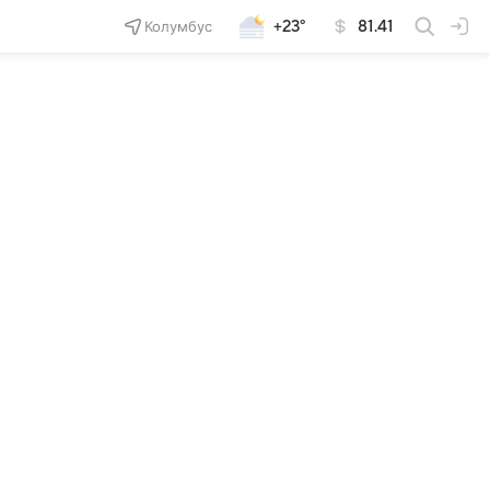
Колумбус
+23°
81.41