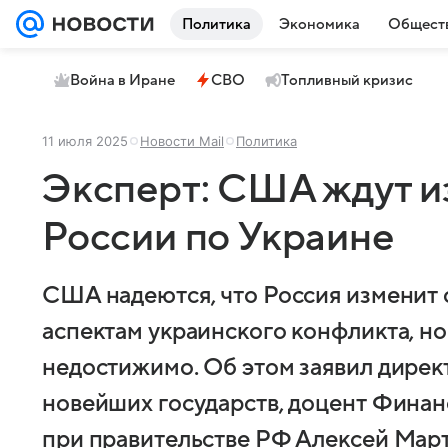
Политика
Экономика
Общест
Война в Иране
СВО
Топливный кризис
11 июля 2025
Новости Mail
Политика
Эксперт: США ждут и
России по Украине
США надеются, что Россия изменит
аспектам украинского конфликта, но
недостижимо. Об этом заявил дире
новейших государств, доцент Финан
при правительстве РФ Алексей Мар