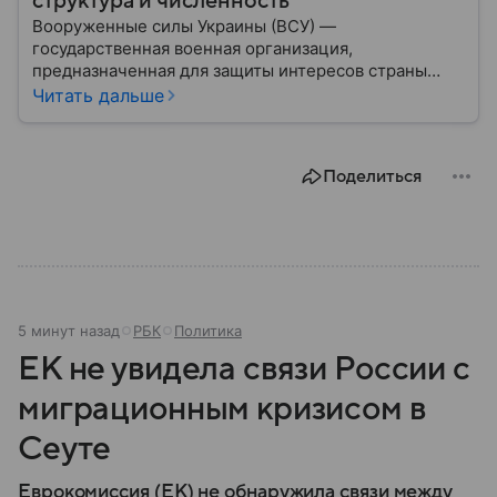
структура и численность
Вооруженные силы Украины (ВСУ) —
государственная военная организация,
предназначенная для защиты интересов страны
военным путем. Была создана после
Читать дальше
провозглашения независимости Украины в 1991
году. В материале — главное по теме.
Поделиться
5 минут назад
РБК
Политика
ЕК не увидела связи России с
миграционным кризисом в
Сеуте
Еврокомиссия (ЕК) не обнаружила связи между