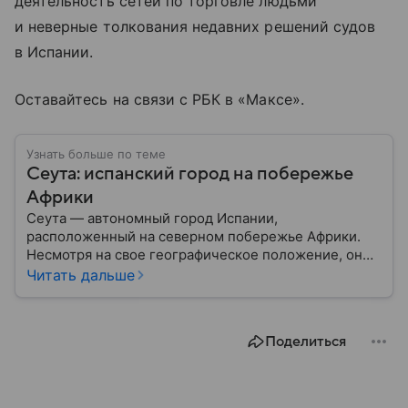
деятельность сетей по торговле людьми
и неверные толкования недавних решений судов
в Испании.
Оставайтесь на связи с РБК в «Максе».
Узнать больше по теме
Сеута: испанский город на побережье
Африки
Сеута — автономный город Испании,
расположенный на северном побережье Африки.
Несмотря на свое географическое положение, он
остается частью Испании и Европейского союза.
Читать дальше
Этот населенный пункт известен стратегическим
расположением у Гибралтарского пролива, богатой
историей и статусом одного из двух испанских
Поделиться
анклавов на африканском континенте: собрали о
нем главное.