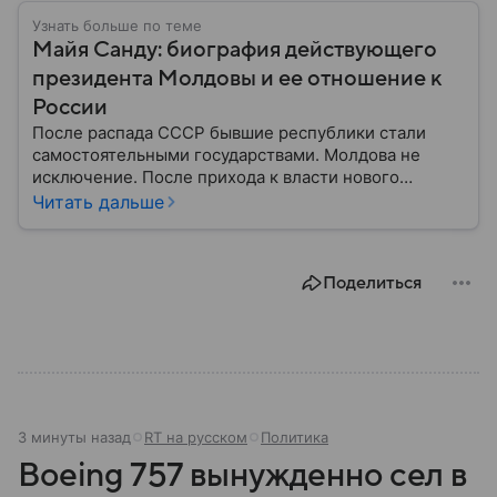
Узнать больше по теме
Майя Санду: биография действующего
президента Молдовы и ее отношение к
России
После распада СССР бывшие республики стали
самостоятельными государствами. Молдова не
исключение. После прихода к власти нового
президента политический курс страны значительно
Читать дальше
изменился. Собрали главное из биографии Майи
Санду: кто она такая, какой политики
придерживается и чего ожидать от нее России.
Поделиться
3 минуты назад
RT на русском
Политика
Boeing 757 вынужденно сел в