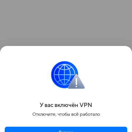
Поделиться
У вас включ
ён
V
P
N
Отключите, чтобы всё работало