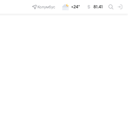
Колумбус
+24°
81.41