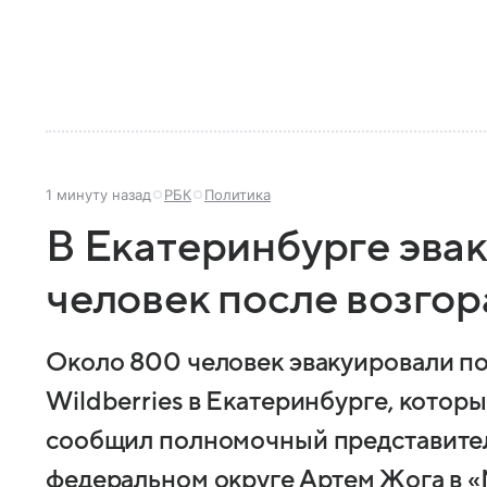
1 минуту назад
РБК
Политика
В Екатеринбурге эва
человек после возго
Около 800 человек эвакуировали по
Wildberries в Екатеринбурге, котор
сообщил полномочный представител
федеральном округе Артем Жога в «