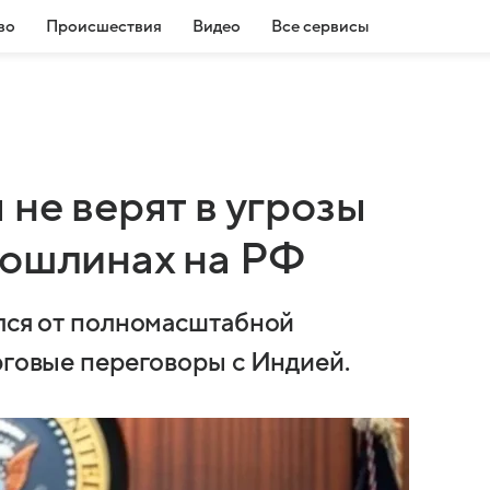
во
Происшествия
Видео
Все сервисы
 не верят в угрозы
пошлинах на РФ
ался от полномасштабной
рговые переговоры с Индией.