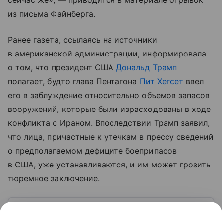
сейчас же», — приводится в материале отрывок
из письма Файнберга.
Ранее газета, ссылаясь на источники
в американской администрации, информировала
о том, что президент США
Дональд Трамп
полагает, будто глава Пентагона
Пит Хегсет
ввел
его в заблуждение относительно объемов запасов
вооружений, которые были израсходованы в ходе
конфликта с Ираном. Впоследствии Трамп заявил,
что лица, причастные к утечкам в прессу сведений
о предполагаемом дефиците боеприпасов
в США, уже устанавливаются, и им может грозить
тюремное заключение.
Узнать больше по теме
Пентагон: сердце военной машины США