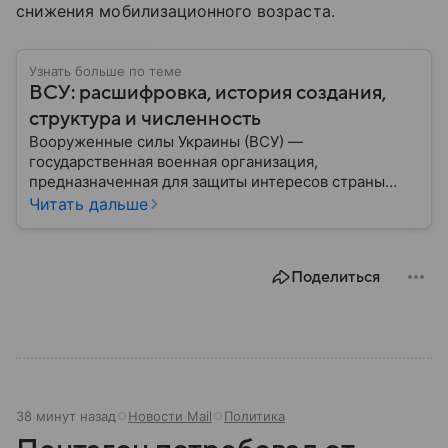
снижения мобилизационного возраста.
Узнать больше по теме
ВСУ: расшифровка, история создания,
структура и численность
Вооруженные силы Украины (ВСУ) —
государственная военная организация,
предназначенная для защиты интересов страны
военным путем. Была создана после
Читать дальше
провозглашения независимости Украины в 1991
году. В материале — главное по теме.
Поделиться
38 минут назад
Новости Mail
Политика