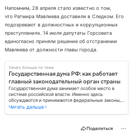
Напомним, 28 апреля стало известно о том,
что Ратмира Мавлиева доставили в Следком. Его
подозревают в должностных и коррупционных
преступлениях. 14 июля депутаты Горсовета
единогласно приняли решение об отстранении
Мавлиева от должности главы города.
Узнать больше по теме
Государственная дума РФ: как работает
главный законодательный орган страны
Государственная дума занимает особое место в
системе российской власти. Именно здесь
обсуждаются и принимаются федеральные законы,
определяющие развитие государства, экономики и
Читать дальше
социальной сферы. Через нижнюю палату
парламента проходят важнейшие решения,
затрагивающие жизнь миллионов граждан.
Поделиться
Разбираемся, как устроена Госдума, какие