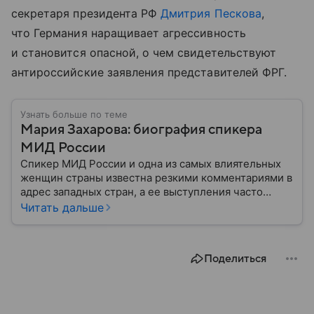
секретаря президента РФ
Дмитрия Пескова
,
что Германия наращивает агрессивность
и становится опасной, о чем свидетельствуют
антироссийские заявления представителей ФРГ.
Узнать больше по теме
Мария Захарова: биография спикера
МИД России
Спикер МИД России и одна из самых влиятельных
женщин страны известна резкими комментариями в
адрес западных стран, а ее выступления часто
оказываются в центре внимания СМИ. Собрали
Читать дальше
главное из биографии Марии Захаровой: ее детство,
карьера, личная жизнь и увлечения.
Поделиться