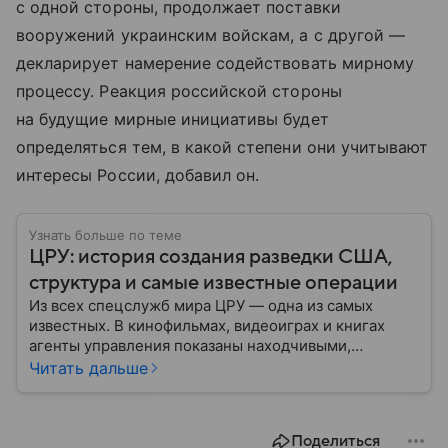
с одной стороны, продолжает поставки
вооружений украинским войскам, а с другой —
декларирует намерение содействовать мирному
процессу. Реакция российской стороны
на будущие мирные инициативы будет
определяться тем, в какой степени они учитывают
интересы России, добавил он.
Узнать больше по теме
ЦРУ: история создания разведки США,
структура и самые известные операции
Из всех спецслужб мира ЦРУ — одна из самых
известных. В кинофильмах, видеоиграх и книгах
агенты управления показаны находчивыми,
смелыми и принципиальными людьми, для которых
Читать дальше
нет невыполнимых задач. Но реальность довольно
сильно отличается от картинки с экрана: собрали
главное об истории управления, его структуре и
Поделиться
главных его отличиях от ФБР.