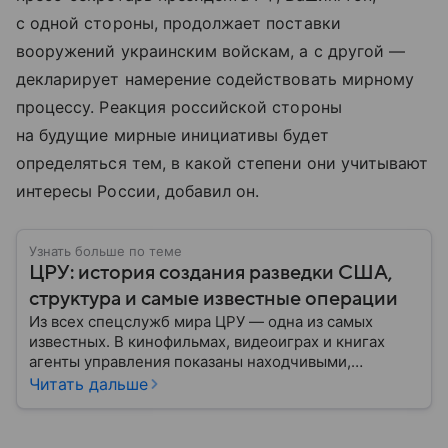
с одной стороны, продолжает поставки
вооружений украинским войскам, а с другой —
декларирует намерение содействовать мирному
процессу. Реакция российской стороны
на будущие мирные инициативы будет
определяться тем, в какой степени они учитывают
интересы России, добавил он.
Узнать больше по теме
ЦРУ: история создания разведки США,
структура и самые известные операции
Из всех спецслужб мира ЦРУ — одна из самых
известных. В кинофильмах, видеоиграх и книгах
агенты управления показаны находчивыми,
смелыми и принципиальными людьми, для которых
Читать дальше
нет невыполнимых задач. Но реальность довольно
сильно отличается от картинки с экрана: собрали
главное об истории управления, его структуре и