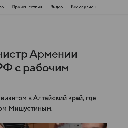
во
Происшествия
Видео
Все сервисы
нистр Армении
РФ с рабочим
визитом в Алтайский край, где
лом Мишустиным.