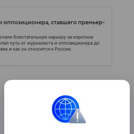
и оппозиционера, ставшего премьер-
елали блистательную карьеру за короткое
лал путь от журналиста и оппозиционера до
век и как он относится к России.
Поделиться