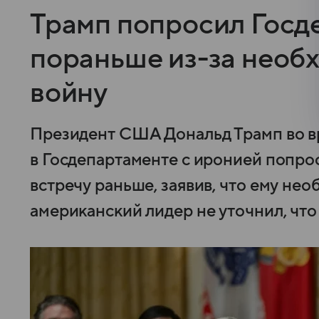
Трамп попросил Госде
пораньше из-за необ
войну
Президент США Дональд Трамп во вр
в Госдепартаменте с иронией попро
встречу раньше, заявив, что ему нео
американский лидер не уточнил, что