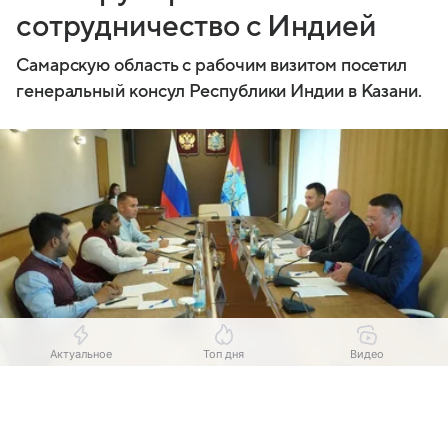
сотрудничество с Индией
Самарскую область с рабочим визитом посетил
генеральный консул Республики Индии в Казани.
Актуальное
Топ дня
Видео
Выберите комментарий
Выберите комментарий
Выберите комментарий
Источник:
минэкономразвития Самарской области