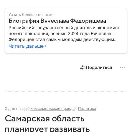
Узнать больше по теме
Биография Вячеслава Федорищева
Российский государственный деятель и экономист
нового поколения, осенью 2024 года Вячеслав
Федорищев стал самым молодым действующим
главой субъекта в РФ. Возглавивший Самарскую
Читать дальше
область чиновник часто попадает в СМИ: собрали
главное из его биографии.
Поделиться
2 дня назад
Комсомольская правда
Политика
Самарская область
планирует развивать