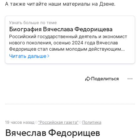
А также читайте наши материалы на Дзене.
Узнать больше по теме
Биография Вячеслава Федорищева
Российский государственный деятель и экономист
нового поколения, осенью 2024 года Вячеслав
Федорищев стал самым молодым действующим
главой субъекта в РФ. Возглавивший Самарскую
Читать дальше
область чиновник часто попадает в СМИ: собрали
главное из его биографии.
Поделиться
19 часов назад
"Российская газета"
Политика
Вячеслав Федорищев