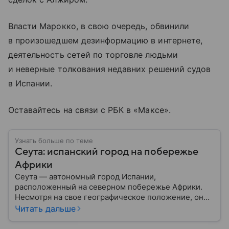
Власти Марокко, в свою очередь, обвинили
в произошедшем дезинформацию в интернете,
деятельность сетей по торговле людьми
и неверные толкования недавних решений судов
в Испании.
Оставайтесь на связи с РБК в «Максе».
Узнать больше по теме
Сеута: испанский город на побережье
Африки
Сеута — автономный город Испании,
расположенный на северном побережье Африки.
Несмотря на свое географическое положение, он
остается частью Испании и Европейского союза.
Читать дальше
Этот населенный пункт известен стратегическим
расположением у Гибралтарского пролива, богатой