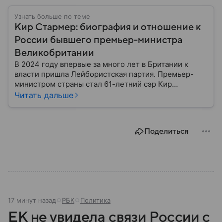
Узнать больше по теме
Кир Стармер: биография и отношение к
России бывшего премьер-министра
Великобритании
В 2024 году впервые за много лет в Британии к
власти пришла Лейбористская партия. Премьер-
министром страны стал 61-летний сэр Кир
Стармер, еще до избрания получивший рыцарский
Читать дальше
титул. У власти он продержался примерно два года:
в статье вы узнаете все самое интересное из его
биографии.
Поделиться
17 минут назад
РБК
Политика
ЕК не увидела связи России с