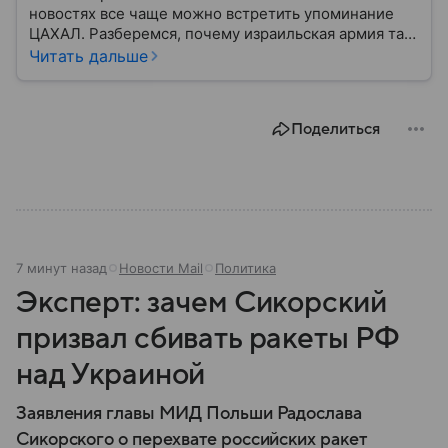
новостях все чаще можно встретить упоминание
ЦАХАЛ. Разберемся, почему израильская армия так
называется, насколько она боеспособна и какие у
Читать дальше
нее особенности.
Поделиться
7 минут назад
Новости Mail
Политика
Эксперт: зачем Сикорский
призвал сбивать ракеты РФ
над Украиной
Заявления главы МИД Польши Радослава
Сикорского о перехвате российских ракет