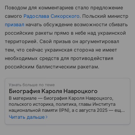
Поводом для комментариев стало предложение
самого
Радослава Сикорского
. Польский министр
призвал
начать обсуждение возможности сбивать
российские ракеты прямо в небе над украинской
территорией. Свой призыв он аргументировал
тем, что сейчас украинская сторона не имеет
необходимых средств для противодействия
российским баллистическим ракетам.
Узнать больше по теме
Биография Кароля Навроцкого
В материале — биография Кароля Навроцкого,
польского историка, политика, главы Института
национальной памяти (IPN), а с августа 2025 — еще
и президента Польши. Собрали главные детали его
Читать дальше
биографии, карьеры и взглядов.