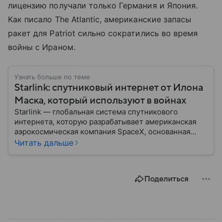
лицензию получали только Германия и Япония.
Как писало The Atlantic, американские запасы
ракет для Patriot сильно сократились во время
войны с Ираном.
Узнать больше по теме
Starlink: спутниковый интернет от Илона
Маска, который используют в войнах
Starlink — глобальная система спутникового
интернета, которую разрабатывает американская
аэрокосмическая компания SpaceX, основанная
миллиардером Илоном Маском. Считается одной из
Читать дальше
самых масштабных космических
телекоммуникационных систем в мире. Сеть
активно используется в удаленных регионах и там,
Поделиться
где связь отсутствует по иными причинам.
Например, в зонах боевых действий.