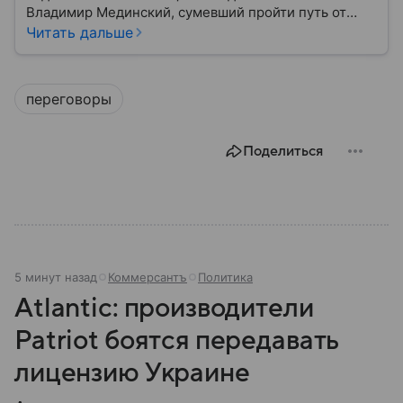
Владимир Мединский, сумевший пройти путь от
советника по связям с общественностью до
Читать дальше
министра культуры РФ. Собрали главное из его
биографии.
переговоры
Поделиться
5 минут назад
Коммерсантъ
Политика
Atlantic: производители
Patriot боятся передавать
лицензию Украине