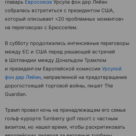
главарь
Евросоюза
Урсула фон дер Ляйен
собралась встретиться с президентом США,
который описывает «20 проблемных моментов»
на переговорах с Брюсселем.
В субботу продолжались интенсивные переговоры
между ЕС и США перед решающей встречей
в Шотландии между Дональдом Трампом
и президентом Европейской комиссии
Урсулой
фон дер Ляйен
, направленной на предотвращение
дорогостоящей торговой войны, пишет The
Guardian.
Трамп провел ночь на принадлежащем его семье
гольф-курорте Turnberry golf resort с частным
визитом, но нашел время, чтобы раскритиковать
европейских лидеров за ветряные турбины