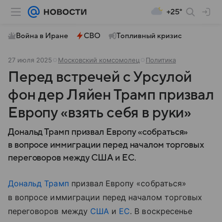
+25°
Война в Иране
СВО
Топливный кризис
27 июля 2025
Московский комсомолец
Политика
Перед встречей с Урсулой
фон дер Ляйен Трамп призвал
Европу «взять себя в руки»
Дональд Трамп призвал Европу «собраться»
в вопросе иммиграции перед началом торговых
переговоров между США и ЕС.
Дональд Трамп
призвал Европу «собраться»
в вопросе иммиграции перед началом торговых
переговоров между
США
и
ЕС
. В воскресенье