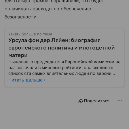
для гольфа Трампа, спрашивали, кто будет
оплачивать расходы по обеспечению
безопасности.
Узнать больше по теме
Урсула фон дер Ляйен: биография
европейского политика и многодетной
матери
Нынешнего председателя Европейской комиссии не
раз включали в мировые рейтинги: она входила в
список ста самых влиятельных людей по версии
журнала Time и возглавляла аналогичные у Forbes.
Читать дальше
Рассказываем, как доктор медицинских наук Урсула
Гертруда фон дер Ляйен стала высокопоставленным
чиновником.
Поделиться