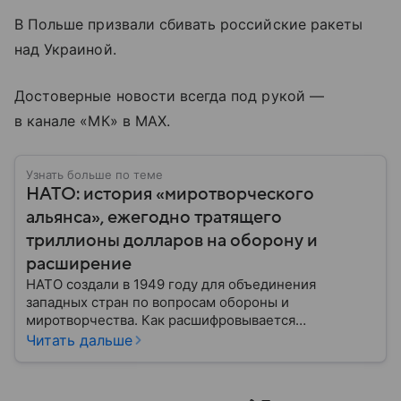
В Польше призвали сбивать российские ракеты
над Украиной.
Достоверные новости всегда под рукой —
в канале «МК» в MAX.
Узнать больше по теме
НАТО: история «миротворческого
альянса», ежегодно тратящего
триллионы долларов на оборону и
расширение
НАТО создали в 1949 году для объединения
западных стран по вопросам обороны и
миротворчества. Как расшифровывается
аббревиатура, для чего задумывали группировку и к
Читать дальше
каким последствиям привела деятельность альянса
— читайте в материале.