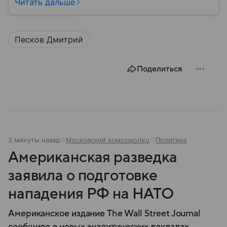
карьере, личной жизни, наградах и политических
Читать дальше
взглядах.
Песков Дмитрий
Поделиться
3 минуты назад
Московский комсомолец
Политика
Американская разведка
заявила о подготовке
нападения РФ на НАТО
Американское издание The Wall Street Journal
сообщило о новых аналитических докладах