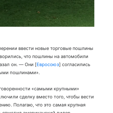
мерении ввести новые торговые пошлины
ворились, что пошлины на автомобили
азал он. — Они [
Евросоюз
] согласились
выми пошлинами».
оговоренности «самыми крупными»
ключили сделку вместо того, чтобы вести
ению. Полагаю, что это самая крупная
— отметил американский лидер.