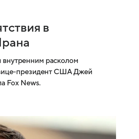
ятствия в
Ирана
 внутренним расколом
м вице-президент США Джей
ла Fox News.