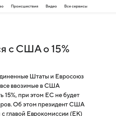
во
Происшествия
Видео
Все сервисы
ся с США о 15%
диненные Штаты и Евросоюз
а все ввозимые в США
ь 15%, при этом ЕС не будет
аров. Об этом президент США
 с главой Еврокомиссии (ЕК)