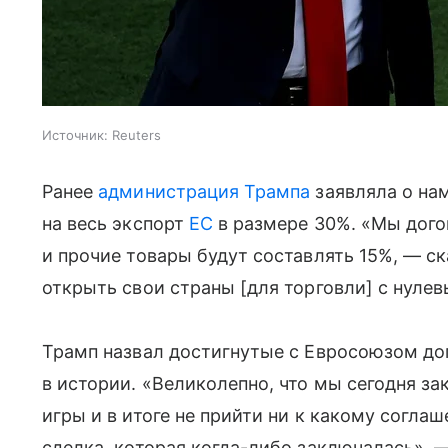
Источник:
Reuters
Ранее
администрация Трампа
заявляла о на
на весь экспорт
ЕС
в размере 30%. «Мы дого
и прочие товары будут составлять 15%, — ск
открыть свои страны [для торговли] с нуле
Трамп назвал достигнутые с Евросоюзом д
в истории. «Великолепно, что мы сегодня за
игры и в итоге не прийти ни к какому соглаш
сделка, которая когда-либо заключалась», 