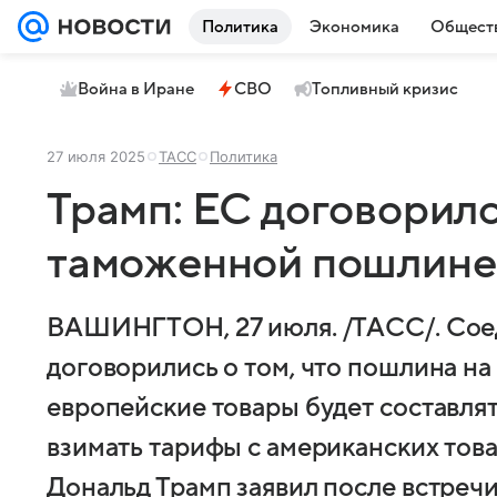
Политика
Экономика
Общест
Война в Иране
СВО
Топливный кризис
27 июля 2025
ТАСС
Политика
Трамп: ЕС договорил
таможенной пошлине
ВАШИНГТОН, 27 июля. /ТАСС/. Сое
договорились о том, что пошлина н
европейские товары будет составлят
взимать тарифы с американских тов
Дональд Трамп заявил после встречи