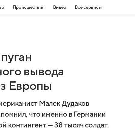
во
Происшествия
Видео
Все сервисы
апуган
ого вывода
из Европы
американист Малек Дудаков
апомнил, что именно в Германии
 контингент — 38 тысяч солдат.