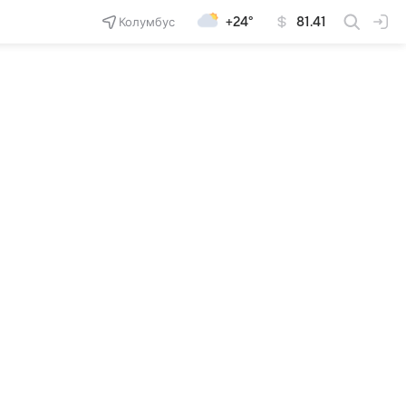
Колумбус
+24°
81.41