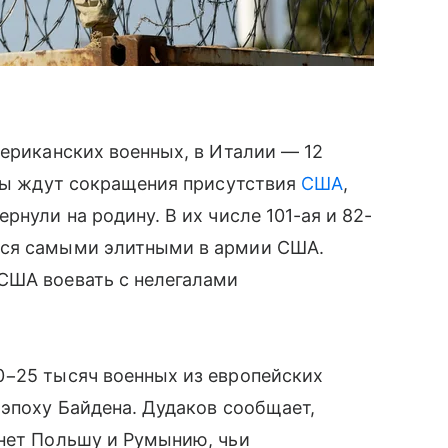
мериканских военных, в Италии — 12
аны ждут сокращения присутствия
США
,
рнули на родину. В их числе 101-ая и 82-
еся самыми элитными в армии США.
США воевать с нелегалами
0−25 тысяч военных из европейских
 эпоху Байдена. Дудаков сообщает,
онет Польшу и Румынию, чьи