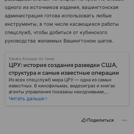
одного из источников издания, вашингтонская
администрация готова использовать любые
инструменты, в том числе касающиеся работы
спецслужб, чтобы добиться от кубинского
руководства желаемых Вашингтоном шагов.
Узнать больше по теме
ЦРУ: история создания разведки США,
структура и самые известные операции
Из всех спецслужб мира ЦРУ — одна из самых
известных. В кинофильмах, видеоиграх и книгах
агенты управления показаны находчивыми,
смелыми и принципиальными людьми, для которых
Читать дальше
нет невыполнимых задач. Но реальность довольно
сильно отличается от картинки с экрана: собрали
главное об истории управления, его структуре и
Поделиться
главных его отличиях от ФБР.