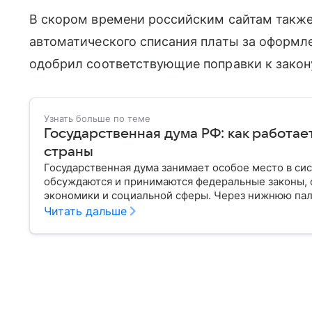
В скором времени российским сайтам такж
автоматического списания платы за оформл
одобрил соответствующие поправки к закону
Узнать больше по теме
Государственная дума РФ: как работае
страны
Государственная дума занимает особое место в си
обсуждаются и принимаются федеральные законы, 
экономики и социальной сферы. Через нижнюю пал
затрагивающие жизнь миллионов граждан. Разбирае
Читать дальше
она имеет и как формируется ее состав.