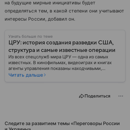
на будущие мирные инициативы будет
определяться тем, в какой степени они учитывают
интересы России, добавил он.
Узнать больше по теме
ЦРУ: история создания разведки США,
структура и самые известные операции
Из всех спецслужб мира ЦРУ — одна из самых
известных. В кинофильмах, видеоиграх и книгах
агенты управления показаны находчивыми,
смелыми и принципиальными людьми, для которых
Читать дальше
нет невыполнимых задач. Но реальность довольно
сильно отличается от картинки с экрана: собрали
главное об истории управления, его структуре и
Поделиться
главных его отличиях от ФБР.
Следите за развитием темы «Переговоры России
и Украины⁠»