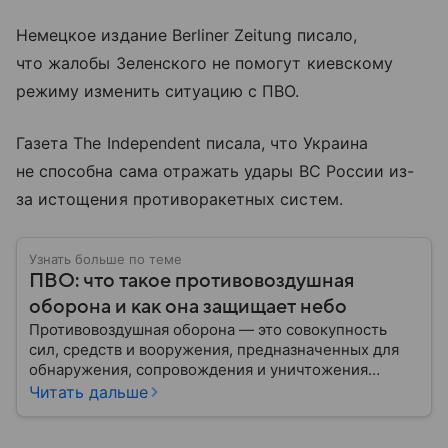
Немецкое издание Berliner Zeitung писало,
что жалобы Зеленского не помогут киевскому
режиму изменить ситуацию с ПВО.
Газета The Independent писала, что Украина
не способна сама отражать удары ВС России из-
за истощения противоракетных систем.
Узнать больше по теме
ПВО: что такое противовоздушная
оборона и как она защищает небо
Противовоздушная оборона — это совокупность
сил, средств и вооружения, предназначенных для
обнаружения, сопровождения и уничтожения
средств воздушного нападения. Современные
Читать дальше
системы ПВО считаются одним из ключевых
элементов обеспечения национальной