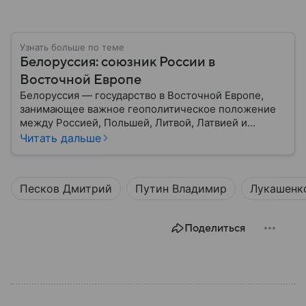
Узнать больше по теме
Белоруссия: союзник России в
Восточной Европе
Белоруссия — государство в Восточной Европе,
занимающее важное геополитическое положение
между Россией, Польшей, Литвой, Латвией и
Украиной. Несмотря на свою небольшую
Читать дальше
территорию, страна играет значительную роль в
международной политике и экономике региона. В
этом материале разбираем главное о союзной РФ
Песков Дмитрий
Путин Владимир
Лукашенк
республике.
Поделиться