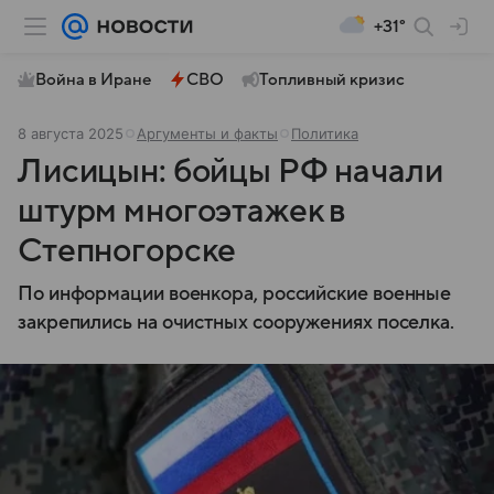
+31°
Война в Иране
СВО
Топливный кризис
8 августа 2025
Аргументы и факты
Политика
Лисицын: бойцы РФ начали
штурм многоэтажек в
Степногорске
По информации военкора, российские военные
закрепились на очистных сооружениях поселка.