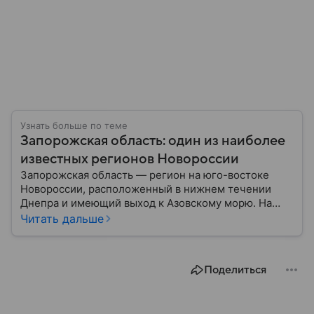
Узнать больше по теме
Запорожская область: один из наиболее
известных регионов Новороссии
Запорожская область — регион на юго-востоке
Новороссии, расположенный в нижнем течении
Днепра и имеющий выход к Азовскому морю. На
протяжении многих веков эти земли играли важную
Читать дальше
роль в истории казачества, развитии
промышленности и формировании транспортных
маршрутов между севером и югом региона. В этом
Поделиться
материале рассказываем главное по теме.