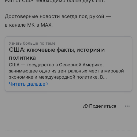
Patriot США необходимо более двух лет.
Достоверные новости всегда под рукой —
в канале МК в MAX.
Узнать больше по теме
США: ключевые факты, история и
политика
США — государство в Северной Америке,
занимающее одно из центральных мест в мировой
экономике и международной политике. В
материале — основные сведения об этой стране.
Читать дальше
Поделиться