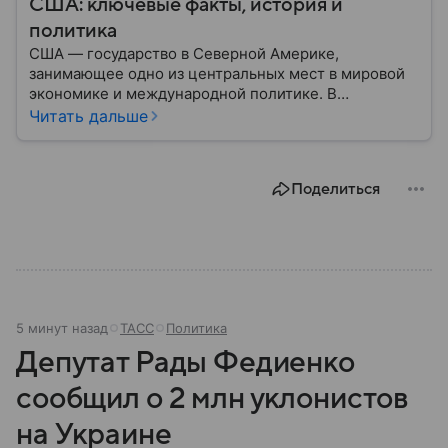
США: ключевые факты, история и
политика
США — государство в Северной Америке,
занимающее одно из центральных мест в мировой
экономике и международной политике. В
материале — основные сведения об этой стране.
Читать дальше
Поделиться
5 минут назад
ТАСС
Политика
Депутат Рады Федиенко
сообщил о 2 млн уклонистов
на Украине