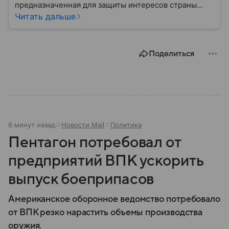
предназначенная для защиты интересов страны
военным путем. Была создана после
Читать дальше
провозглашения независимости Украины в 1991
году. В материале — главное по теме.
Поделиться
6 минут назад
Новости Mail
Политика
Пентагон потребовал от
предприятий ВПК ускорить
выпуск боеприпасов
Американское оборонное ведомство потребовало
от ВПК резко нарастить объемы производства
оружия.