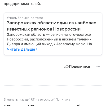
предпринимателей.
Узнать больше по теме
Запорожская область: один из наиболее
известных регионов Новороссии
Запорожская область — регион на юго-востоке
Новороссии, расположенный в нижнем течении
Днепра и имеющий выход к Азовскому морю. На
протяжении многих веков эти земли играли важную
Читать дальше
роль в истории казачества, развитии
промышленности и формировании транспортных
маршрутов между севером и югом региона. В этом
Поделиться
материале рассказываем главное по теме.
3 минуты назад
RT на русском
Политика