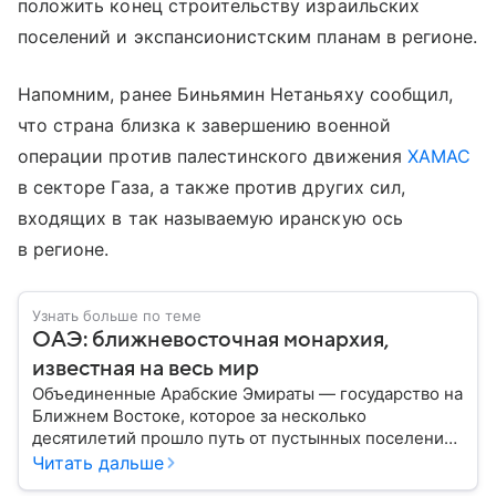
положить конец строительству израильских
поселений и экспансионистским планам в регионе.
Напомним, ранее Биньямин Нетаньяху сообщил,
что страна близка к завершению военной
операции против палестинского движения
ХАМАС
в секторе Газа, а также против других сил,
входящих в так называемую иранскую ось
в регионе.
Узнать больше по теме
ОАЭ: ближневосточная монархия,
известная на весь мир
Объединенные Арабские Эмираты — государство на
Ближнем Востоке, которое за несколько
десятилетий прошло путь от пустынных поселений
до одного из самых богатых и влиятельных центров
Читать дальше
мировой экономики. Сегодня ОАЭ ассоциируются с