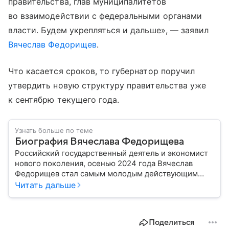
правительства, глав муниципалитетов
во взаимодействии с федеральными органами
власти. Будем укрепляться и дальше», — заявил
Вячеслав Федорищев
.
Что касается сроков, то губернатор поручил
утвердить новую структуру правительства уже
к сентябрю текущего года.
Узнать больше по теме
Биография Вячеслава Федорищева
Российский государственный деятель и экономист
нового поколения, осенью 2024 года Вячеслав
Федорищев стал самым молодым действующим
главой субъекта в РФ. Возглавивший Самарскую
Читать дальше
область чиновник часто попадает в СМИ: собрали
главное из его биографии.
Поделиться