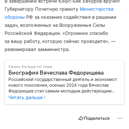
В завершении встречи Юнус-Бек Евкуров вручил
Губернатору Почетную грамоту
Министерства
обороны
РФ за оказание содействия в решении
задач, возложенных на Вооруженные Силы
Российской Федерации. «Огромное спасибо
за вашу работу, которую сейчас проводите», —
резюмировал замминистра.
Узнать больше по теме
Биография Вячеслава Федорищева
Российский государственный деятель и экономист
нового поколения, осенью 2024 года Вячеслав
Федорищев стал самым молодым действующим
главой субъекта в РФ. Возглавивший Самарскую
Читать дальше
область чиновник часто попадает в СМИ: собрали
главное из его биографии.
Поделиться