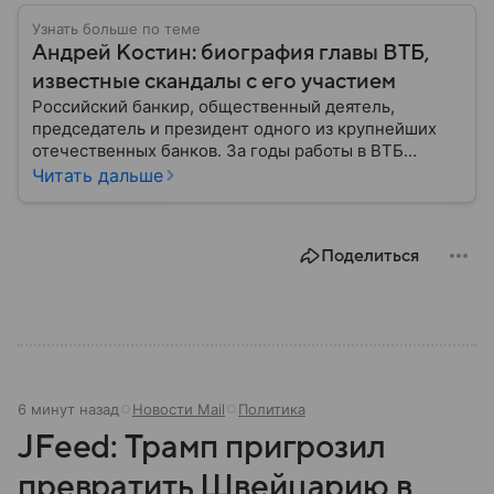
Узнать больше по теме
Андрей Костин: биография главы ВТБ,
известные скандалы с его участием
Российский банкир, общественный деятель,
председатель и президент одного из крупнейших
отечественных банков. За годы работы в ВТБ
Андрей Костин не единожды сталкивался с
Читать дальше
критикой и скандалами. Рассмотрим их и его
биографию детальнее.
Поделиться
6 минут назад
Новости Mail
Политика
JFeed: Трамп пригрозил
превратить Швейцарию в