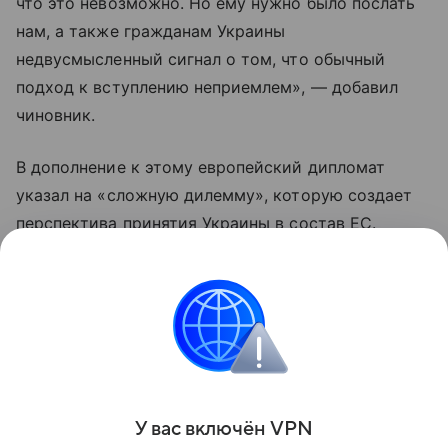
что это невозможно. Но ему нужно было послать
нам, а также гражданам Украины
недвусмысленный сигнал о том, что обычный
подход к вступлению неприемлем», — добавил
чиновник.
В дополнение к этому европейский дипломат
указал на «сложную дилемму», которую создает
перспектива принятия Украины в состав ЕС.
«Нельзя принимать в ЕС страну с населением
40 млн человек, занимающую 104-е место
в глобальном списке коррупционеров. Это бы
свело на нет весь проект», — добавил дипломат.
Поделиться
У вас включ
ён
V
P
N