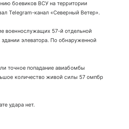
ению боевиков ВСУ на территории
вал Telegram-канал «Северный Ветер».
ие военнослужащих 57-й отдельной
 здании элеватора. По обнаруженной
али точное попадание авиабомбы
ольшое количество живой силы 57 омпбр
те удара нет.