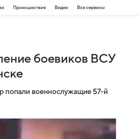
во
Происшествия
Видео
Все сервисы
ление боевиков ВСУ
нске
ар попали военнослужащие 57-й