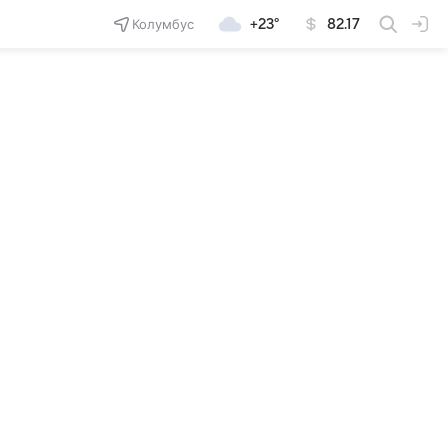
Колумбус
+23°
82.17