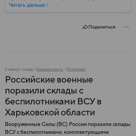
Асад. Ему удавалось удерживать власть во время
Читать дальше
массовых выступлений 2011 года и в условиях
продолжающейся уже второе десятилетие
гражданской войны. Но все изменилось в конце
Поделиться
2024 года: собрали главное из биографии бывшего
лидера.
5 минут назад
Коммерсантъ
Политика
Российские военные
поразили склады с
беспилотниками ВСУ в
Харьковской области
Вооруженные Силы (ВС) России поразили склады
ВСУ с беспилотниками, комплектующими