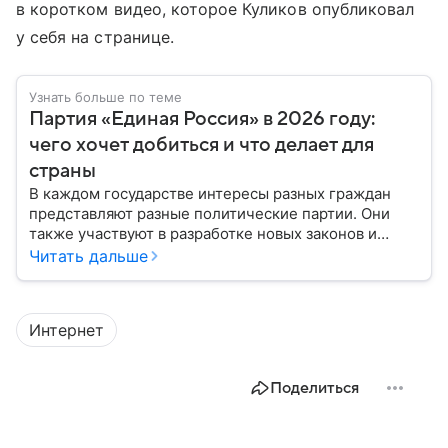
в коротком видео, которое Куликов опубликовал
у себя на странице.
Узнать больше по теме
Партия «Единая Россия» в 2026 году:
чего хочет добиться и что делает для
страны
В каждом государстве интересы разных граждан
представляют разные политические партии. Они
также участвуют в разработке новых законов и
помогают управлять страной. Некоторые из них
Читать дальше
играют совсем небольшую роль на политической
арене, другие годами набирают большинство в
парламенте и в органах местного самоуправления.
Интернет
Вспоминаем, как партия «Единая Россия» стала
такой, какой ее знают в 2026 году.
Поделиться