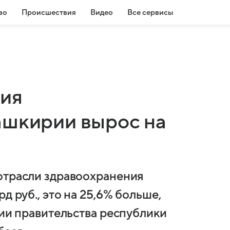
во
Происшествия
Видео
Все сервисы
ия
ашкирии вырос на
отрасли здравоохранения
д руб., это на 25,6% больше,
нии правительства республики