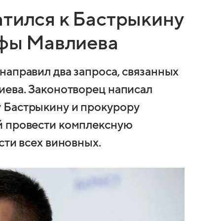
атился к Бастрыкину
Уфы Мавлиева
направил два запроса, связанных
иева. Законотворец написал
 Бастрыкину и прокурору
й провести комплексную
сти всех виновных.