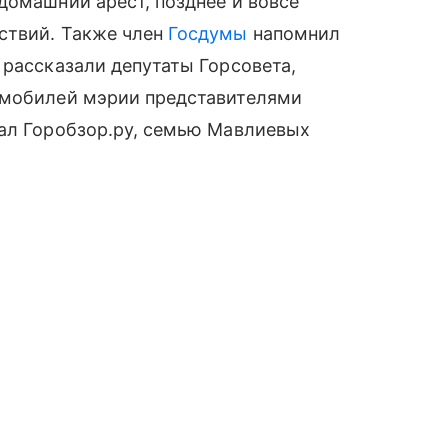
домашний арест, позднее и вовсе
ствий. Также член
Госдумы
напомнил
 рассказали депутаты Горсовета,
омобилей мэрии представителями
сал Горобзор.ру, семью Мавлиевых