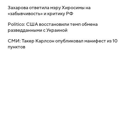
Захарова ответила мэру Хиросимы на
«забывчивость» и критику РФ
Politico: США восстановили темп обмена
разведданными с Украиной
СМИ: Такер Карлсон опубликовал манифест из 10
пунктов