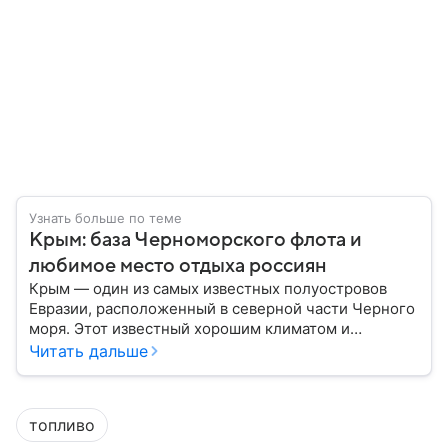
Узнать больше по теме
Крым: база Черноморского флота и
любимое место отдыха россиян
Крым — один из самых известных полуостровов
Евразии, расположенный в северной части Черного
моря. Этот известный хорошим климатом и
красивой природой регион имеет также огромное
Читать дальше
историческое, военное и экономическое значение.
На протяжении веков Крым переходил от одного
государства к другому, а его географическое
топливо
положение сделало полуостров ключевой точкой