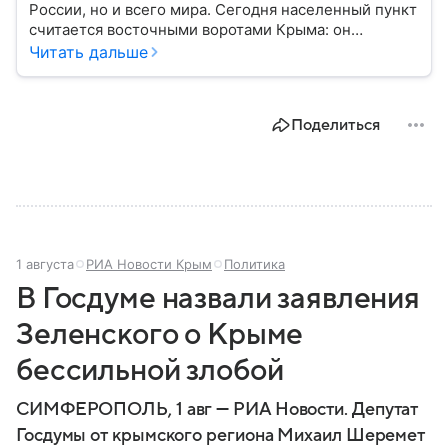
России, но и всего мира. Сегодня населенный пункт
считается восточными воротами Крыма: он
известен богатым археологическим наследием,
Читать дальше
памятниками античной эпохи и Крымским мостом,
который соединил полуостров с материковой
частью России. Собрали в материале главное.
Поделиться
1 августа
РИА Новости Крым
Политика
В Госдуме назвали заявления
Зеленского о Крыме
бессильной злобой
СИМФЕРОПОЛЬ, 1 авг — РИА Новости. Депутат
Госдумы от крымского региона Михаил Шеремет