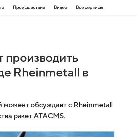
во
Происшествия
Видео
Все сервисы
т производить
е Rheinmetall в
 момент обсуждает с Rheinmetall
тва ракет ATACMS.