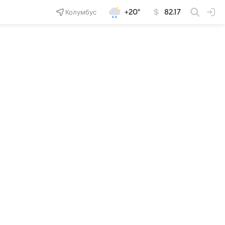
Колумбус
+20°
82.17