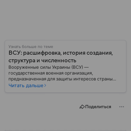
Узнать больше по теме
ВСУ: расшифровка, история создания,
структура и численность
Вооруженные силы Украины (ВСУ) —
государственная военная организация,
предназначенная для защиты интересов страны
военным путем. Была создана после
Читать дальше
провозглашения независимости Украины в 1991
году. В материале — главное по теме.
Поделиться