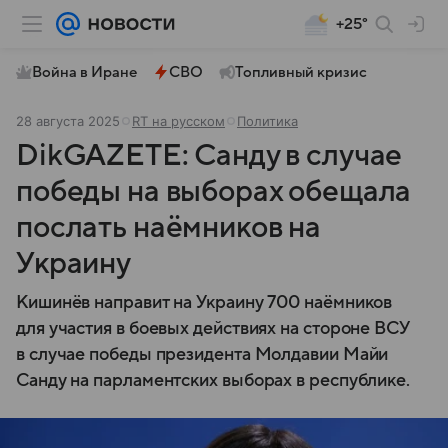
+25°
Война в Иране
СВО
Топливный кризис
28 августа 2025
RT на русском
Политика
DikGAZETE: Санду в случае
победы на выборах обещала
послать наёмников на
Украину
Кишинёв направит на Украину 700 наёмников
для участия в боевых действиях на стороне ВСУ
в случае победы президента Молдавии Майи
Санду на парламентских выборах в республике.