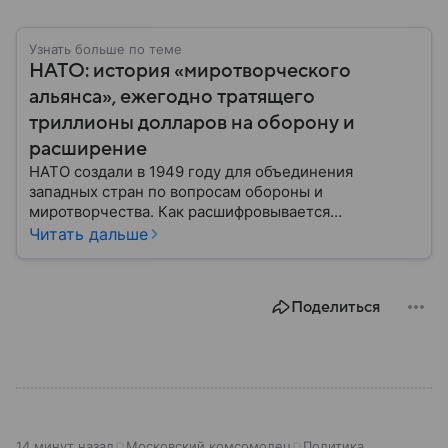
Узнать больше по теме
НАТО: история «миротворческого
альянса», ежегодно тратящего
триллионы долларов на оборону и
расширение
НАТО создали в 1949 году для объединения
западных стран по вопросам обороны и
миротворчества. Как расшифровывается
аббревиатура, для чего задумывали группировку и к
Читать дальше
каким последствиям привела деятельность альянса
— читайте в материале.
Поделиться
14 минут назад
Московский комсомолец
Политика