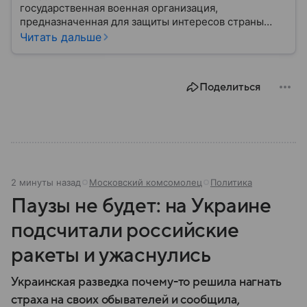
государственная военная организация,
предназначенная для защиты интересов страны
военным путем. Была создана после
Читать дальше
провозглашения независимости Украины в 1991
году. В материале — главное по теме.
Поделиться
2 минуты назад
Московский комсомолец
Политика
Паузы не будет: на Украине
подсчитали российские
ракеты и ужаснулись
Украинская разведка почему-то решила нагнать
страха на своих обывателей и сообщила,