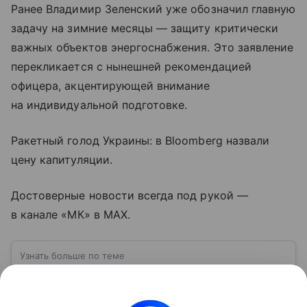
Ранее Владимир Зеленский уже обозначил главную
задачу на зимние месяцы — защиту критически
важных объектов энергоснабжения. Это заявление
перекликается с нынешней рекомендацией
офицера, акцентирующей внимание
на индивидуальной подготовке.
Ракетный голод Украины: в Bloomberg назвали
цену капитуляции.
Достоверные новости всегда под рукой —
в канале «МК» в MAX.
Узнать больше по теме
ВСУ: расшифровка, история создания,
структура и численность
Вооруженные силы Украины (ВСУ) —