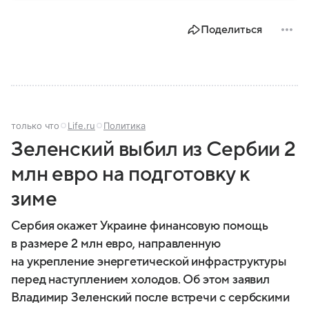
парламента проходят важнейшие решения,
затрагивающие жизнь миллионов граждан.
Поделиться
Разбираемся, как устроена Госдума, какие
полномочия она имеет и как формируется ее
состав.
только что
Life.ru
Политика
Зеленский выбил из Сербии 2
млн евро на подготовку к
зиме
Сербия окажет Украине финансовую помощь
в размере 2 млн евро, направленную
на укрепление энергетической инфраструктуры
перед наступлением холодов. Об этом заявил
Владимир Зеленский после встречи с сербскими