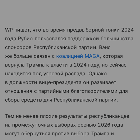
WP пишет, что во
время
предвыборной
гонки
2024
года
Рубио
пользовался
поддержкой
большинства
спонсоров
Республиканской
партии.
Вэнс
же больше
связан с
коалицией
MAGA
,
которая
вернула
Трампа
к
власти
в
2024
году,
но
сейчас
находится
под
угрозой
распада
.
Однако
в должности
вице
-
президента
он
развивает
отношения
с
партийными
благотворителями
для
сбора
средств
для
Республиканской
партии
.
Тем не менее плохие
результаты
республиканцев
на промежуточных выборах осенью 2026 года
могут
обернуться
против
выбора
Трампа
и