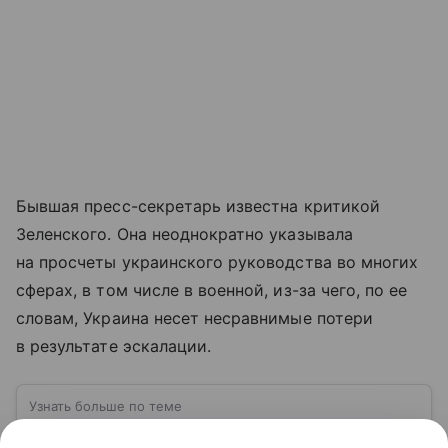
Бывшая пресс-секретарь известна критикой
Зеленского. Она неоднократно указывала
на просчеты украинского руководства во многих
сферах, в том числе в военной, из-за чего, по ее
словам, Украина несет несравнимые потери
в результате эскалации.
Узнать больше по теме
ВСУ: расшифровка, история создания,