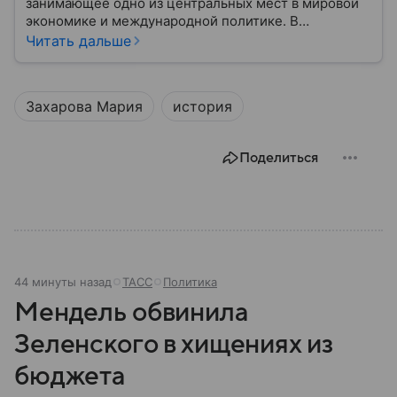
занимающее одно из центральных мест в мировой
экономике и международной политике. В
материале — основные сведения об этой стране.
Читать дальше
Захарова Мария
история
Поделиться
44 минуты назад
ТАСС
Политика
Мендель обвинила
Зеленского в хищениях из
бюджета