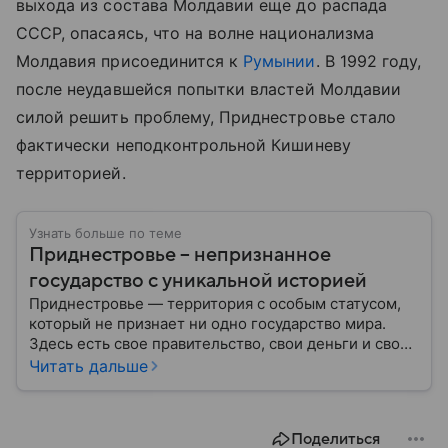
выхода из состава Молдавии еще до распада
СССР, опасаясь, что на волне национализма
Молдавия присоединится к
Румынии
. В 1992 году,
после неудавшейся попытки властей Молдавии
силой решить проблему, Приднестровье стало
фактически неподконтрольной Кишиневу
территорией.
Узнать больше по теме
Приднестровье – непризнанное
государство с уникальной историей
Приднестровье — территория с особым статусом,
который не признает ни одно государство мира.
Здесь есть свое правительство, свои деньги и свои
законы, но на международной карте такая страна
Читать дальше
отсутствует. Формально эти земли относятся к
Молдове, но уже более 30 лет здесь живут по
собственным правилам. Рассказываем, где
Поделиться
находится этот уникальный анклав, почему его