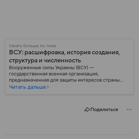
Узнать больше по теме
ВСУ: расшифровка, история создания,
структура и численность
Вооруженные силы Украины (ВСУ) —
государственная военная организация,
предназначенная для защиты интересов страны
военным путем. Была создана после
Читать дальше
провозглашения независимости Украины в 1991
году. В материале — главное по теме.
Поделиться