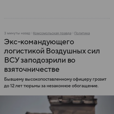
существование вызывает споры и как устроена
жизнь в месте, которого официально не
существует.
3 минуты назад
Комсомольская правда
Политика
Экс-командующего
логистикой Воздушных сил
ВСУ заподозрили во
взяточничестве
Бывшему высокопоставленному офицеру грозит
до 12 лет тюрьмы за незаконное обогащение.